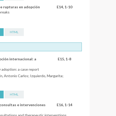
 de rupturas en adopción
E14, 1-10
breaks
HTML
ción internacional: a
E15, 1-8
y adoption: a case report
, Antonio Carlos; Izquierdo, Margarita;
HTML
consultas e intervenciones
E16, 1-14
sultations and therapeutic interventions