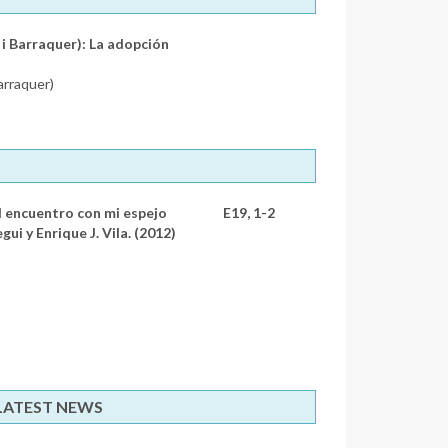
 i Barraquer): La adopción
arraquer)
l encuentro con mi espejo
E19, 1-2
i y Enrique J. Vila. (2012)
 LATEST NEWS