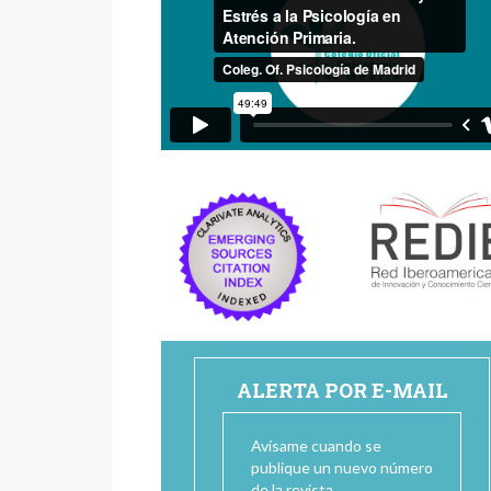
ALERTA POR E-MAIL
Avísame cuando se
publique un nuevo número
de la revista