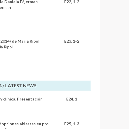
 de Daniela Féjerman
E22, 1-2
éjerman
(2014) de María Ripoll
E23, 1-2
a Ripoll
 / LATEST NEWS
 clínica. Presentación
E24, 1
dopciones abiertas en pro
E25, 1-3