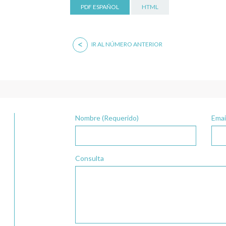
PDF ESPAÑOL
HTML
<
IR AL NÚMERO ANTERIOR
Nombre (Requerido)
Emai
Consulta