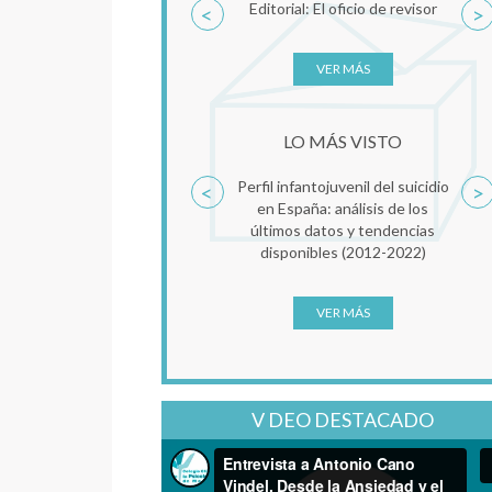
Editorial: El oficio de revisor
MBT-TF. Una aproxim
<
>
clínica al Trauma Compl
Clave de Mentalizac
VER MÁS
VER MÁS
LO MÁS VISTO
Perfil infantojuvenil del suicidio
Reconsolidación de la 
<
>
en España: análisis de los
como factor común
últimos datos y tendencias
psicoterapia del tr
disponibles (2012-2022)
VER MÁS
VER MÁS
V DEO DESTACADO