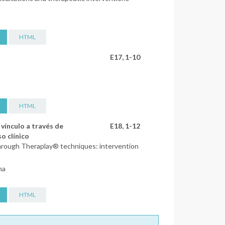
HTML
E17, 1-10
HTML
 vínculo a través de
E18, 1-12
o clínico
through Theraplay® techniques: intervention
na
HTML