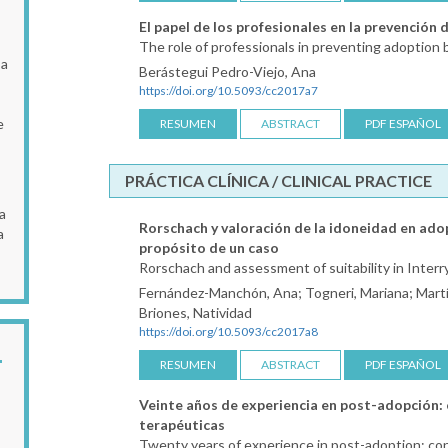
El papel de los profesionales en la prevención
The role of professionals in preventing adoption 
 a
Berástegui Pedro-Viejo, Ana
https://doi.org/10.5093/cc2017a7
e
RESUMEN
ABSTRACT
PDF ESPAÑOL
PRÁCTICA CLÍNICA / CLINICAL PRACTICE
a
Rorschach y valoración de la idoneidad en adop
a
propósito de un caso
Rorschach and assessment of suitability in Interr
Fernández-Manchón, Ana; Togneri, Mariana; Martín
Briones, Natividad
https://doi.org/10.5093/cc2017a8
RESUMEN
ABSTRACT
PDF ESPAÑOL
Veinte años de experiencia en post-adopción: 
terapéuticas
Twenty years of experience in post-adoption: con