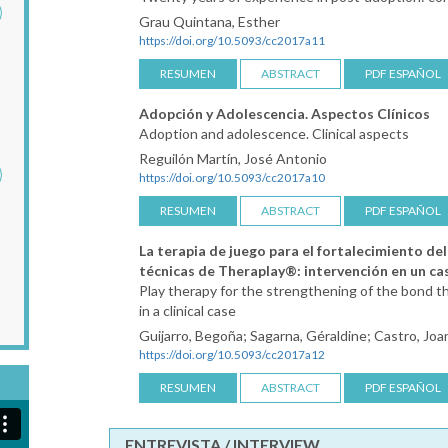
ación
Grau Quintana, Esther
ejo en
https://doi.org/10.5093/cc2017a11
ión
RESUMEN
ABSTRACT
PDF ESPAÑOL
Adopción y Adolescencia. Aspectos Clínicos
Adoption and adolescence. Clinical aspects
Reguilón Martín, José Antonio
memoria
https://doi.org/10.5093/cc2017a10
 en
auma
RESUMEN
ABSTRACT
PDF ESPAÑOL
La terapia de juego para el fortalecimiento del
técnicas de Theraplay®: intervención en un cas
Play therapy for the strengthening of the bond 
in a clinical case
Guijarro, Begoña; Sagarna, Géraldine; Castro, Joa
https://doi.org/10.5093/cc2017a12
RESUMEN
ABSTRACT
PDF ESPAÑOL
ENTREVISTA / INTERVIEW