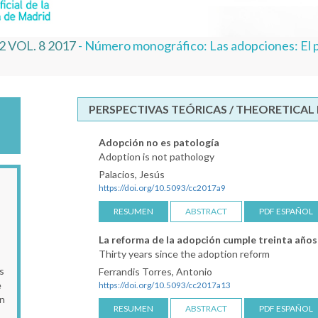
2 VOL. 8 2017
- Número monográfico: Las adopciones: El pr
PERSPECTIVAS TEÓRICAS / THEORETICAL
Adopción no es patología
Adoption is not pathology
Palacios, Jesús
https://doi.org/10.5093/cc2017a9
RESUMEN
ABSTRACT
PDF ESPAÑOL
La reforma de la adopción cumple treinta años
Thirty years since the adoption reform
s
Ferrandis Torres, Antonio
e
https://doi.org/10.5093/cc2017a13
an
RESUMEN
ABSTRACT
PDF ESPAÑOL