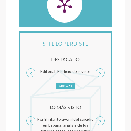
SI TE LO PERDISTE
DESTACADO
Editorial: El oficio de revisor
<
>
VER MÁS
LO MÁS VISTO
Perfil infantojuvenil del suicidio
<
>
en España: análisis de los
últimos datos y tendencias