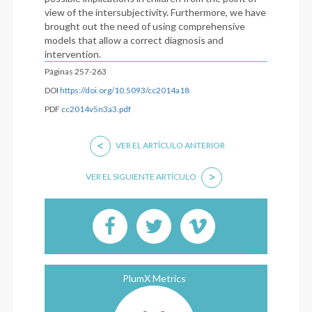
view of the intersubjectivity. Furthermore, we have
brought out the need of using comprehensive
models that allow a correct diagnosis and
intervention.
Páginas 257-263
DOI
https://doi.org/10.5093/cc2014a18
PDF
cc2014v5n3a3.pdf
<
VER EL ARTÍCULO ANTERIOR
>
VER EL SIGUIENTE ARTÍCULO
PlumX Metrics