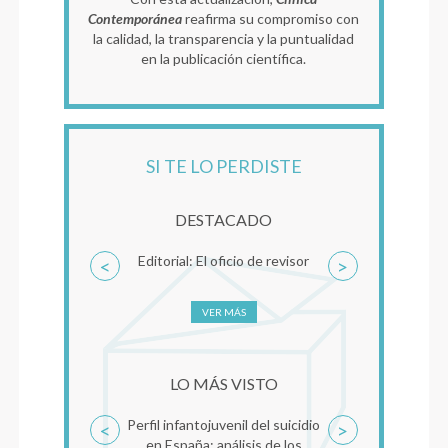
Contemporánea
reafirma su compromiso con
la calidad, la transparencia y la puntualidad
en la publicación científica.
SI TE LO PERDISTE
DESTACADO
Editorial: El oficio de revisor
MBT-TF. Una aproxim
<
>
clínica al Trauma Comp
Clave de Mentaliza
VER MÁS
VER MÁS
LO MÁS VISTO
Perfil infantojuvenil del suicidio
Reconsolidación de la
<
>
en España: análisis de los
como factor comú