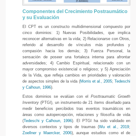
Componentes del Crecimiento Postraumático
y su Evaluación
El CPT es un constructo multidimensional compuesto por
cinco dominios: 1) Nuevas Posibilidades, que implica
reconocer alternativas en la vida; 2) Relacionarse con Otros,
referido al desarrollo de vínculos más profundos y
compasión hacia los demás; 3) Fuerza Personal, la
sensación de poseer una fortaleza interna para afrontar
adversidades; 4) Cambio Espiritual, relacionado con un
mayor compromiso existencial o religioso; y 5) Apreciación
de la Vida, que refleja cambios en prioridades y valoración
de aspectos simples de la vida (
Morris et al., 2005
;
Tedeschi
y Calhoun, 1996
).
Estos dominios se evalúan con el
Posttraumatic Growth
Inventory
(PTGI), un instrumento de 21 ítems diseñado para
medir beneficios percibidos tras eventos traumáticos en
áreas como autopercepción, relaciones y filosofía de vida
(
Tedeschi y Calhoun, 1996
). El PTGI ha sido validado en
diversos contextos y tipos de traumas (
Wu et al., 2019
;
Zoellner y Maercker, 2006
), aunque estudios como el de