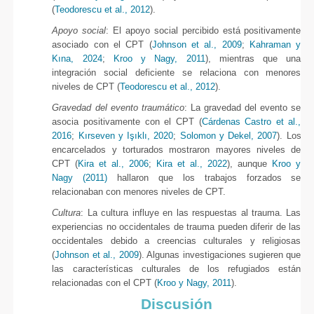
(
Teodorescu et al., 2012
).
Apoyo social
: El apoyo social percibido está positivamente
asociado con el CPT (
Johnson et al., 2009
;
Kahraman y
Kına, 2024
;
Kroo y Nagy, 2011
), mientras que una
integración social deficiente se relaciona con menores
niveles de CPT (
Teodorescu et al., 2012
).
Gravedad del evento traumático
: La gravedad del evento se
asocia positivamente con el CPT (
Cárdenas Castro et al.,
2016
;
Kırseven y Işıklı, 2020
;
Solomon y Dekel, 2007
). Los
encarcelados y torturados mostraron mayores niveles de
CPT (
Kira et al., 2006
;
Kira et al., 2022
), aunque
Kroo y
Nagy (2011)
hallaron que los trabajos forzados se
relacionaban con menores niveles de CPT.
Cultura
: La cultura influye en las respuestas al trauma. Las
experiencias no occidentales de trauma pueden diferir de las
occidentales debido a creencias culturales y religiosas
(
Johnson et al., 2009
). Algunas investigaciones sugieren que
las características culturales de los refugiados están
relacionadas con el CPT (
Kroo y Nagy, 2011
).
Discusión