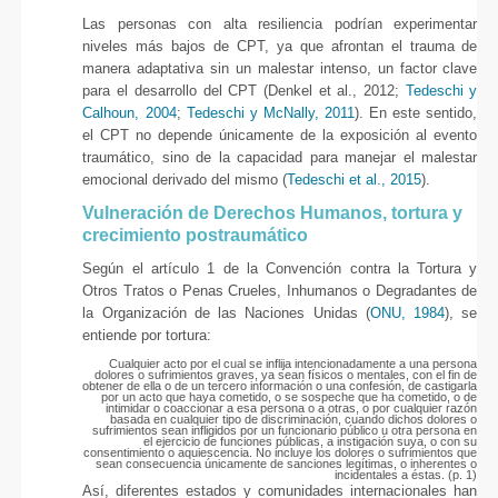
Las personas con alta resiliencia podrían experimentar
niveles más bajos de CPT, ya que afrontan el trauma de
manera adaptativa sin un malestar intenso, un factor clave
para el desarrollo del CPT (Denkel et al., 2012;
Tedeschi y
Calhoun, 2004
;
Tedeschi y McNally, 2011
). En este sentido,
el CPT no depende únicamente de la exposición al evento
traumático, sino de la capacidad para manejar el malestar
emocional derivado del mismo (
Tedeschi et al., 2015
).
Vulneración de Derechos Humanos, tortura y
crecimiento postraumático
Según el artículo 1 de la Convención contra la Tortura y
Otros Tratos o Penas Crueles, Inhumanos o Degradantes de
la Organización de las Naciones Unidas (
ONU, 1984
), se
entiende por tortura:
Cualquier acto por el cual se inflija intencionadamente a una persona
dolores o sufrimientos graves, ya sean físicos o mentales, con el fin de
obtener de ella o de un tercero información o una confesión, de castigarla
por un acto que haya cometido, o se sospeche que ha cometido, o de
intimidar o coaccionar a esa persona o a otras, o por cualquier razón
basada en cualquier tipo de discriminación, cuando dichos dolores o
sufrimientos sean infligidos por un funcionario público u otra persona en
el ejercicio de funciones públicas, a instigación suya, o con su
consentimiento o aquiescencia. No incluye los dolores o sufrimientos que
sean consecuencia únicamente de sanciones legítimas, o inherentes o
incidentales a éstas. (p. 1)
Así, diferentes estados y comunidades internacionales han