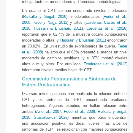
reflejar factores moderadores y diferencias metodológicas.
En cuanto al CPT, se han encontrado niveles moderados
(
Rizkalla y Segal, 2018
), moderados-altos (
Feder et al.,
2008
;
Kroo y Nagy, 2011
) y altos (
Cárdenas Castro et al.,
2016
;
Hussain & Bhushan, 2011
).
Cárdenas et al. (2016)
reportaron que el 82.4% de la muestra obtuvo puntuaciones
moderadas o altas, y
Hussain y Bhushan (2011)
encontraron
un 73.02%. En un estudio de exprisioneros de guerra,
Feder
et al. (2008)
hallaron que el 63% presentó al menos un nivel
moderado de cambios positivos, y el 37% mostró niveles
altos o muy altos. Por otro lado,
Teodorescu et al. (2012)
informaron niveles medios-bajos de CPT.
Crecimiento Postraumático y Síntomas de
Estrés Postraumático
Diversas investigaciones han analizado la relación entre el
CPT y los síntomas de TEPT, encontrando resultados
heterogéneos. Algunos estudios no hallan relación entre
ambos (
Ai et al., 2007
;
Feder et al., 2008
;
Rizkalla y Segal,
2018
;
Stasielowicz, 2022
), mientras que otros encuentran
una asociación positiva, es decir, niveles más altos de
síntomas de TEPT se relacionan con mayores puntuaciones