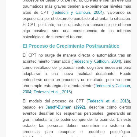
procesos de desarrollo. De hecho, quienes enfrentan eventos
traumáticos más graves tienden a experimentar niveles más
altos de CPT (
Tedeschi y Calhoun, 2004
), valorando su
experiencia por el desarrollo percibido al afrontar la situación.
El CPT, por tanto, no es un esfuerzo consciente por obtener
algo positivo, sino una consecuencia de los intentos
psicológicos de superar el trauma.
El Proceso de Crecimiento Postraumático
El CPT no surge de manera directa o automática tras un
acontecimiento traumático (
Tedeschi y Calhoun, 2004
), sino
como resultado del procesamiento cognitivo necesario para
adaptarse a una nueva realidad desafiante. Puede
entenderse como un proceso y un resultado, pero no como
una simple estrategia de afrontamiento (
Tedeschi y Calhoun,
2004
;
Tedeschi et al., 2015
).
El modelo del proceso de CPT (
Tedeschi et al., 2018
),
basado en
Janoff-Bulman (1992)
, describe cómo ciertos
eventos desafían los esquemas personales, generando un
gran malestar al no poder comprender lo ocurrido. En este
estado, las personas deben reconstruir su sistema de
creencias para recuperar el equilibrio psicológico.