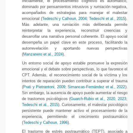
Inicialmente, el procesamiento cognitivo es automático,
dominado por pensamientos intrusivos y rumiación negativa,
acompañados de estrategias para manejar el malestar
emocional (
Tedeschi y Calhoun, 2004
;
Tedeschi et al., 2015
).
Más adelante, una rumiación más deliberada permite
reinterpretar la experiencia, reconstruir creencias y
desarrollar una narrativa personal coherente. El apoyo social
desempeña un papel clave en este proceso, facilitando la
autorrevelación y aportando nuevas perspectivas
(
Manzanero et al., 2024
).
Un entorno social de apoyo estable promueve la expresión
emocional y el debate sobre perspectivas, lo que favorece el
CPT. Además, el reconocimiento social de la víctima y los
intentos de reparación pueden contribuir a superar el trauma
(
Prati y Pietrantoni, 2009
;
Simancas-Fernández et al., 2022
).
Sin embargo, la ausencia de apoyo puede aumentar el riesgo
de trastornos psicológicos (
Guarch-Rubio et al., 2020
,
2023
;
Tedeschi et al., 2015
). Curiosamente, el malestar psicológico
persistente puede mantener activo el procesamiento de la
experiencia, permitiendo el crecimiento postraumático
(
Tedeschi y Calhoun, 1996
).
El trastorno de estrés postraumático (TEPT), asociado a