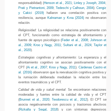
responsabilidad) (
Henson et al., 2021
;
Linley y Joseph, 2004
;
Prati y Pietrantoni, 2009
;
Tedeschi y Calhoun, 2004
).
Cengiz
y Cakici (2019)
hallaron una correlación positiva con
resiliencia, aunque
Kahraman y Kına (2024)
no observaron
relación.
Religiosidad
: La religiosidad se relaciona positivamente con
el CPT, funcionando como estrategia de afrontamiento y
fuente de apoyo psicológico (
Feder et al., 2008
;
Johnson et
al., 2009
;
Kroo y Nagy, 2011
;
Sultani et al., 2024
;
Taylor et
al., 2020
).
Estrategias cognitivas y afrontamiento
: La esperanza y el
afrontamiento cognitivo se asocian positivamente con el
CPT (
Ai et al., 2007
;
Kroo y Nagy, 2011
).
Cárdenas Castro et
al. (2016)
observaron que la reevaluación cognitiva positiva y
la rumiación deliberada mediaban la relación entre los
eventos traumáticos y el CPT.
Calidad de vida y salud mental
: Se encontraron relaciones
moderadas y fuertes entre la calidad de vida y el CPT
(
Brunnet et al., 2020
;
Teodorescu et al., 2012
). El CPT se
asocia negativamente con psicosis y trastornos afectivos
(
Rizkalla y Segal, 2018
) y con síntomas depresivos