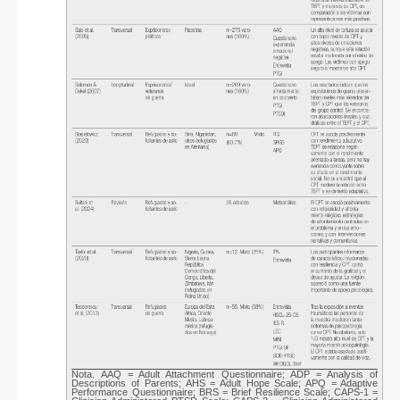
Nota. AAQ = Adult Attachment Questionnaire; ADP = Analysis of
Descriptions of Parents; AHS = Adult Hope Scale; APQ = Adaptive
Performance Questionnaire; BRS = Brief Resilience Scale; CAPS-1 =