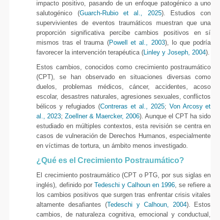
impacto positivo, pasando de un enfoque patogénico a uno
salutogénico (
Guarch-Rubio et al., 2025
). Estudios con
supervivientes de eventos traumáticos muestran que una
proporción significativa percibe cambios positivos en sí
mismos tras el trauma (
Powell et al., 2003
), lo que podría
favorecer la intervención terapéutica (
Linley y Joseph, 2004
).
Estos cambios, conocidos como crecimiento postraumático
(CPT), se han observado en situaciones diversas como
duelos, problemas médicos, cáncer, accidentes, acoso
escolar, desastres naturales, agresiones sexuales, conflictos
bélicos y refugiados (
Contreras et al., 2025
;
Von Arcosy et
al., 2023
;
Zoellner & Maercker, 2006
). Aunque el CPT ha sido
estudiado en múltiples contextos, esta revisión se centra en
casos de vulneración de Derechos Humanos, especialmente
en víctimas de tortura, un ámbito menos investigado.
¿Qué es el Crecimiento Postraumático?
El crecimiento postraumático (CPT o PTG, por sus siglas en
inglés), definido por
Tedeschi y Calhoun en 1996
, se refiere a
los cambios positivos que surgen tras enfrentar crisis vitales
altamente desafiantes (
Tedeschi y Calhoun, 2004
). Estos
cambios, de naturaleza cognitiva, emocional y conductual,