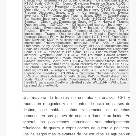
Clinician-Administered PTSD Scale; CAPS-2 = Clinician-Administered
PTSD Scale; CD- RISC = Connor-Davidson Resilience Scale; CERQ =
Cognitive Emotion Regulation Questionnaire; COPE-28 = Coping
Orientation to Problems Experienced Inventory; CTDS Cumulative
Trauma Disorders Scale; CTEI = Communal Traumatic Events
Inventory; CTS = Cumulative Trauma Scale; ERRI = Event-Related
Rumination Inventory; HS = Hope Scale; HSCL-25-DS= Hopkins
Symptom Check List-Depression Scale; HTQ = Harvard Trauma
Questionnaire; IDS-C30 = Clinician-Administered Inventory of
Depressive Symptomatology; IES-R = Impact of Events Scale-
Revised; IPA = Interpretative Phenomenological Analysis; ITQ =
International Trauma Questionnaire; K6 = Kessler Psychological
Distress Scale; LEC = Life Events Checklist; LOT-R = Life Orientation
Test-Revised; MCS = Multidimensional Coping Scale; MINI = MINI
International Neuropsychiatric Interview; MOS SSS = Medical
Outcomes Study Social Support Survey; MSPSS = Multidimensional
Scale of Perceived Social Support; PDS = Post-traumatic Diagnostic
Scale; PILS = Purpose in Life Scale; PSS = Post-traumatic stress
disorder Symptom Scale; PTGA = Post-Traumatic Growth Attitude;
PTGI = Posttraumatic Growth Inventory; PTGI-SF = Posttraumatic
Growth Inventory-Short Form; PTSDI = Posttraumatic Stress Disorder
Inventory; SCID = Structured Clinical Interview for DSM; SCID-PTSD =
Structural Clinical Interview for DSM-Posttraumatic Stress Disorder
Module; RCOPE = Religious Coping Scale; RTEI = Refugee Trauma
Experience Inventory; SCL-90-R = Symptom Checklist-90-Revised;
SRGS = Stress-Related Growth Scale; WAS = World Assumption
Scale; WEQ = War Events Questionnaire; WHOQOL-Bref = World
Health Organization Quality of Life-Bref scale; WTELS-F = Will to Exist,
Live and Survive/Fight.
Una mayoría de trabajos se centraba en analizar CPT y
trauma en refugiados y solicitantes de asilo en países de
destino, que habían sufrido vulneración de derechos
humanos en sus países de origen o durante su huida. En
general, las poblaciones estudiadas son principalmente
refugiados de guerra y exprisioneros de guerra o políticos.
Los hallazgos más relevantes de los estudios se agrupan en