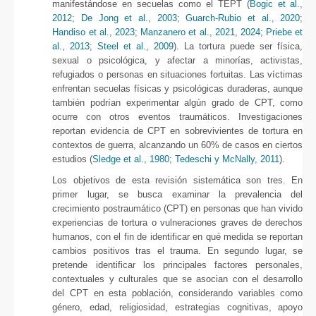
manifestándose en secuelas como el TEPT (
Bogic et al.,
2012
;
De Jong et al., 2003
;
Guarch-Rubio et al., 2020
;
Handiso et al., 2023
;
Manzanero et al., 2021
,
2024
;
Priebe et
al., 2013
;
Steel et al., 2009
). La tortura puede ser física,
sexual o psicológica, y afectar a minorías, activistas,
refugiados o personas en situaciones fortuitas. Las víctimas
enfrentan secuelas físicas y psicológicas duraderas, aunque
también podrían experimentar algún grado de CPT, como
ocurre con otros eventos traumáticos. Investigaciones
reportan evidencia de CPT en sobrevivientes de tortura en
contextos de guerra, alcanzando un 60% de casos en ciertos
estudios (
Sledge et al., 1980
;
Tedeschi y McNally, 2011
).
Los objetivos de esta revisión sistemática son tres. En
primer lugar, se busca examinar la prevalencia del
crecimiento postraumático (CPT) en personas que han vivido
experiencias de tortura o vulneraciones graves de derechos
humanos, con el fin de identificar en qué medida se reportan
cambios positivos tras el trauma. En segundo lugar, se
pretende identificar los principales factores personales,
contextuales y culturales que se asocian con el desarrollo
del CPT en esta población, considerando variables como
género, edad, religiosidad, estrategias cognitivas, apoyo