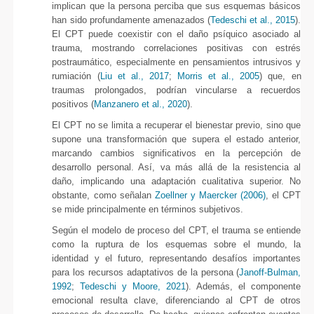
implican que la persona perciba que sus esquemas básicos
han sido profundamente amenazados (
Tedeschi et al., 2015
).
El CPT puede coexistir con el daño psíquico asociado al
trauma, mostrando correlaciones positivas con estrés
postraumático, especialmente en pensamientos intrusivos y
rumiación (
Liu et al., 2017
;
Morris et al., 2005
) que, en
traumas prolongados, podrían vincularse a recuerdos
positivos (
Manzanero et al., 2020
).
El CPT no se limita a recuperar el bienestar previo, sino que
supone una transformación que supera el estado anterior,
marcando cambios significativos en la percepción de
desarrollo personal. Así, va más allá de la resistencia al
daño, implicando una adaptación cualitativa superior. No
obstante, como señalan
Zoellner y Maercker (2006)
, el CPT
se mide principalmente en términos subjetivos.
Según el modelo de proceso del CPT, el trauma se entiende
como la ruptura de los esquemas sobre el mundo, la
identidad y el futuro, representando desafíos importantes
para los recursos adaptativos de la persona (
Janoff-Bulman,
1992
;
Tedeschi y Moore, 2021
). Además, el componente
emocional resulta clave, diferenciando al CPT de otros