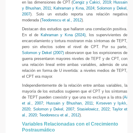
en las dimensiones de CPT (
Cengiz y Cakici, 2019
;
Hussain
y Bhushan, 2011
;
Kahraman y Kına, 2024
;
Solomon y Dekel,
2007
). Solo un estudio reporta una relación negativa
moderada (
Teodorescu et al., 2012
).
Destacan dos estudios que hallaron una correlación positiva.
En el de
Kahraman y Kına (2024)
, los supervivientes de
encarcelamiento y tortura mostraron más síntomas de TEPT,
pero sin efectos sobre el nivel de CPT. Por su parte,
Solomon y Dekel (2007)
observaron que los exprisioneros de
guerra presentaron mayores niveles de TEPT y de CPT, con
una relación lineal entre ambas variables, además de una
relación en forma de U invertida: a niveles medios de TEPT,
el CPT era mayor.
Independientemente de la relación entre ambas variables, la
mayoría de los estudios sugieren que el CPT y los síntomas
de TEPT pueden coexistir y que una no excluye a la otra (
Ai
et al., 2007
;
Hussain y Bhushan, 2011
;
Kırseven y Işıklı,
2020
;
Solomon y Dekel, 2007
;
Stasielowicz, 2022
;
Taylor et
al., 2020
;
Teodorescu et al., 2012
).
Variables Relacionadas con el Crecimiento
Postraumático