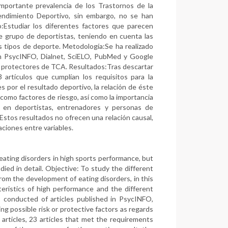
mportante prevalencia de los Trastornos de la
endimiento Deportivo, sin embargo, no se han
o:Estudiar los diferentes factores que parecen
te grupo de deportistas, teniendo en cuenta las
es tipos de deporte. Metodología:Se ha realizado
 en PsycINFO, Dialnet, SciELO, PubMed y Google
 o protectores de TCA. Resultados:Tras descartar
3 artículos que cumplían los requisitos para la
es por el resultado deportivo, la relación de éste
 como factores de riesgo, así como la importancia
ón en deportistas, entrenadores y personas de
Estos resultados no ofrecen una relación causal,
aciones entre variables.
 eating disorders in high sports performance, but
ied in detail. Objective: To study the different
from the development of eating disorders, in this
teristics of high performance and the different
 conducted of articles published in PsycINFO,
g possible risk or protective factors as regards
e articles, 23 articles that met the requirements