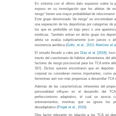
En sintonía con el último dato expuesto sobre la p
expuso en su investigación que los atletas de e
riesgo” tienen una mayor probabilidad de relacionarse
Este grupo denominado “de riesgo” se encontraban a
una separación de los deportistas por categorías de p
los que es preferible un bajo peso o una aparienci
estéticas. También entran en dicho grupo los depor
atleta se evalúa subjetivamente (con jueces o ár
resistencia aeróbica (
Goltz, et al., 2013
;
Martínez et a
El estudio llevado a cabo por
Díaz et al. (2018)
, tuvo
través del cuestionario de hábitos alimentarios del at
factores de riesgo psicosocial para los TCA entre atl
357). Dichos autores encontraron que en deportes
corporal se consideran menos importantes, como por
femeninas aún son más propensas a desarrollar TCA q
Además de las características inherentes del propio 
personalidad influyen en el desarrollo del 
perfeccionismo adaptativo, el cual se asocia 
entrenamientos, mientras que se ignora los pe
desadaptativo (
Prnjak et al., 2019
).
Otro factor relevante en relación a los TCA en dep