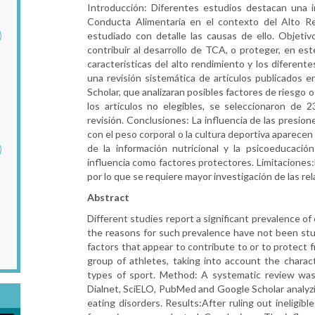
Introducción: Diferentes estudios destacan una i
Conducta Alimentaria en el contexto del Alto R
estudiado con detalle las causas de ello. Objetiv
contribuir al desarrollo de TCA, o proteger, en es
características del alto rendimiento y los diferent
una revisión sistemática de artículos publicados
Scholar, que analizaran posibles factores de riesgo
los artículos no elegibles, se seleccionaron de 2
revisión. Conclusiones: La influencia de las presion
con el peso corporal o la cultura deportiva aparecen
de la información nutricional y la psicoeducaci
influencia como factores protectores. Limitaciones:
por lo que se requiere mayor investigación de las rel
Abstract
Different studies report a significant prevalence of
the reasons for such prevalence have not been stud
factors that appear to contribute to or to protect 
group of athletes, taking into account the charac
types of sport. Method: A systematic review was
Dialnet, SciELO, PubMed and Google Scholar analyzin
eating disorders. Results:After ruling out ineligibl