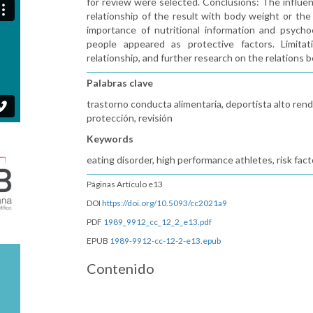
for review were selected. Conclusions: The influen
relationship of the result with body weight or the 
importance of nutritional information and psychoe
people appeared as protective factors. Limita
relationship, and further research on the relations 
Palabras clave
trastorno conducta alimentaria, deportista alto rend
protección, revisión
Keywords
eating disorder, high performance athletes, risk fact
Páginas Artículo e13
DOI
https://doi.org/10.5093/cc2021a9
PDF
1989_9912_cc_12_2_e13.pdf
EPUB
1989-9912-cc-12-2-e13.epub
Contenido