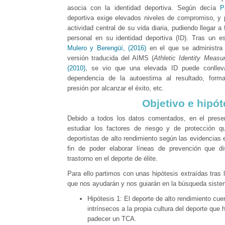
asocia con la identidad deportiva. Según decía
P
deportiva exige elevados niveles de compromiso, y 
actividad central de su vida diaria, pudiendo llegar a
personal en su identidad deportiva (ID). Tras un e
Mulero y Berengüí, (2016)
en el que se administra 
versión traducida del AIMS (
Athletic Identity Measu
(2010)
, se vio que una elevada ID puede conllev
dependencia de la autoestima al resultado, forma
presión por alcanzar el éxito, etc.
Objetivo e hipót
Debido a todos los datos comentados, en el presen
estudiar los factores de riesgo y de protección 
deportistas de alto rendimiento según las evidencias ex
fin de poder elaborar líneas de prevención que d
trastorno en el deporte de élite.
Para ello partimos con unas hipótesis extraídas tras la 
que nos ayudarán y nos guiarán en la búsqueda siste
Hipótesis 1: El deporte de alto rendimiento cue
intrínsecos a la propia cultura del deporte que
padecer un TCA.