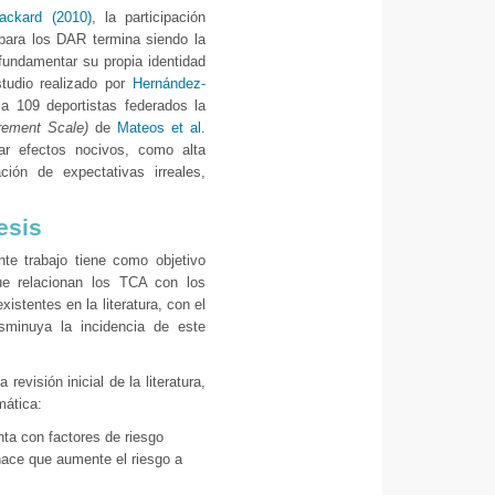
ackard (2010)
, la participación
para los DAR termina siendo la
 fundamentar su propia identidad
studio realizado por
Hernández-
a 109 deportistas federados la
rement Scale)
de
Mateos et al.
ar efectos nocivos, como alta
ción de expectativas irreales,
esis
te trabajo tiene como objetivo
que relacionan los TCA con los
istentes en la literatura, con el
isminuya la incidencia de este
revisión inicial de la literatura,
mática:
nta con factores de riesgo
 hace que aumente el riesgo a