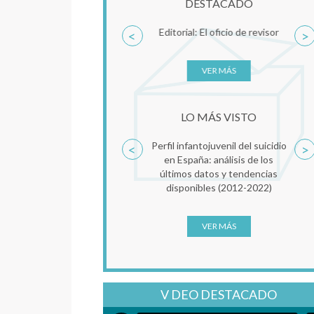
DESTACADO
MBT-TF. Una aproximación
<
>
clínica al Trauma Complejo en
Clave de Mentalización
VER MÁS
LO MÁS VISTO
Reconsolidación de la memoria
<
>
como factor común en
psicoterapia del trauma
VER MÁS
V DEO DESTACADO