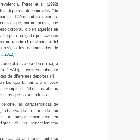
revalencia, Perez et al. (1992)
stos deportes denominados “de
 con los TCA que otros deportes.
quellos que, por normativa, hay
eso corporal, o bien aquellos en
a corporal delgada por razones
tes en donde el rendimiento del
bitros), o los denominados de
l., 2012
).
 como objetivo era determinar, a
leta (CHAD), si existen realmente
etas de diferentes deportes (N =
 en los que la forma o el peso
 ejemplo el fútbol, las atletas
ue las que no son atletas.
deporte, las características de
TCA, observando a menudo un
con un mayor rendimiento en
ligros de un perfeccionismo
ortistas de alto rendimiento se