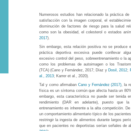
Numerosos estudios han relacionado la práctica de 
satisfacción con la imagen corporal, el establecimie
disminución de factores de riesgo para la salud re
como son la obesidad, el colesterol o estados aním
2017
).
Sin embargo, esta relación positiva no se produce 
práctica deportiva excesiva puede conllevar alg
excesivo control del peso, sobreentrenamiento o la a
como los problemas de autoimagen o los Trastorn
(TCA) (Cano y Fernández, 2017; Díaz y
Dosil, 2012
;
al., 2013
; Karrer et al., 2020).
Tal y como afirmaban
Cano y Fernández (2017)
, la 
física es un síntoma común que afecta hasta un 80%
embargo, esta característica no puede ser tenida e
rendimiento (DAR en adelante), puesto que l
entrenamiento es inherente a la alta competición. D
un comportamiento alimentario típico de los pacient
restringir la ingesta de alimentos durante largos perí
que en pacientes no deportistas serían señales de 