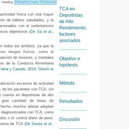
heading:
PERSPECTIVAS TEÓRICAS
TCA en
actividad física con una mayor
Deportistas
nto de hábitos saludables, y la
de Alto
lacionados con el sedentarismo
Rendimiento,
icos depresivos (
De Sá et al.,
factores
asociados
en todos los ámbitos, ya que la
unos riesgos físicos, como el
parición de lesiones, y mentales
Objetivo e
os de la Conducta Alimentaria
hipótesis
Fabra y Casadó, 2014
;
Ghoch et
Método
realización excesiva de actividad
 de los pacientes con TCA, sin
n cuenta en deportistas de alto
a gran cantidad de horas de
Resultados
e hecho, muchos atletas adoptan
es diagnosticados con TCA, como
odos o el control diario de peso,
Discusión
alarma de TCA (
De Sousa et al.,