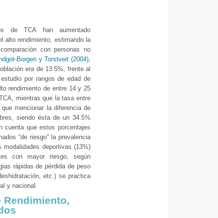
sos de TCA han aumentado
l alto rendimiento, estimando la
 comparación con personas no
ndgot-Borgen y Torstveit (2004)
,
oblación era de 13.5%, frente al
 estudio por rangos de edad de
lto rendimiento de entre 14 y 25
TCA, mientras que la tasa entre
 que mencionar la diferencia de
mbres, siendo ésta de un 34.5%
n cuenta que estos porcentajes
nados “de riesgo” la prevalencia
s modalidades deportivas (13%)
rtes con mayor riesgo, según
egias rápidas de pérdida de peso
eshidratación, etc.) se practica
al y nacional.
o Rendimiento,
ados