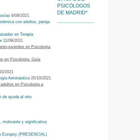
PSICÓLOGOS
DE MADRID*
dos/as
6/09/2021
istémica con adultos, pareja
basadas en Terapia
or
11/09/2021
fanto-juveniles en Psicología
os en Psicología: Guía
10/2021
logía Aeronáutica
25/10/2021
 adultos en Psicología a
n de ayuda al otro
, motivante y significativa
opeo Europsy (PRESENCIAL)