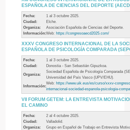
ESPAÑOLA DE CIENCIAS DEL DEPORTE (AECD
Fecha:
1 al 3 octubre 2025.
Ciudad:
Elche.
Organiza:
Asociación Española de Ciencias del Deporte.
Información:
Web:
https://congresoaecd2025.com/
XXXV CONGRESO INTERNACIONAL DE LA SOC
ESPAÑOLA DE PSICOLOGÍA COMPARADA (SEP
Fecha:
1 al 3 octubre 2025.
Ciudad:
Donostia - San Sebastián Gipuzkoa.
Sociedad Española de Psicología Comparada (S
Organiza:
Universidad del País Vasco (UPV/EHU).
Web:
https://www.uik.eus/es/curso/xxxv-congreso
Información:
internacional-sociedad-espanola-psicologia-comp
VII FORUM GETEM: LA ENTREVISTA MOTIVACI
EL CAMINO
Fecha:
2 al 4 octubre 2025.
Ciudad:
Valladolid.
Organiza:
Grupo en Español de Trabajo en Entrevista Motiv