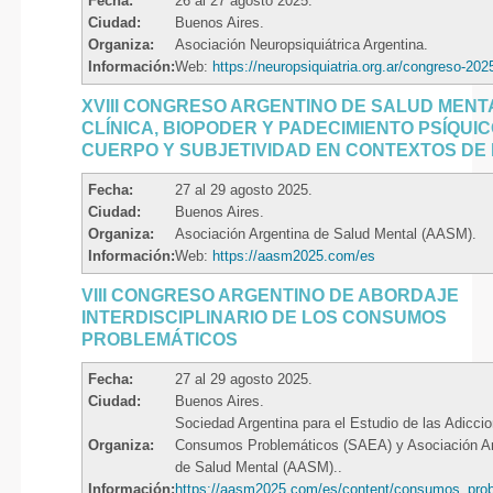
Fecha:
26 al 27 agosto 2025.
Ciudad:
Buenos Aires.
Organiza:
Asociación Neuropsiquiátrica Argentina.
Información:
Web:
https://neuropsiquiatria.org.ar/congreso-202
XVIII CONGRESO ARGENTINO DE SALUD MENT
CLÍNICA, BIOPODER Y PADECIMIENTO PSÍQUIC
CUERPO Y SUBJETIVIDAD EN CONTEXTOS DE
Fecha:
27 al 29 agosto 2025.
Ciudad:
Buenos Aires.
Organiza:
Asociación Argentina de Salud Mental (AASM).
Información:
Web:
https://aasm2025.com/es
VIII CONGRESO ARGENTINO DE ABORDAJE
INTERDISCIPLINARIO DE LOS CONSUMOS
PROBLEMÁTICOS
Fecha:
27 al 29 agosto 2025.
Ciudad:
Buenos Aires.
Sociedad Argentina para el Estudio de las Adiccio
Organiza:
Consumos Problemáticos (SAEA) y Asociación Ar
de Salud Mental (AASM)..
Información:
https://aasm2025.com/es/content/consumos_pro