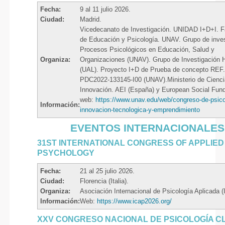
Fecha:
9 al 11 julio 2026.
Ciudad:
Madrid.
Vicedecanato de Investigación. UNIDAD I+D+I. F
de Educación y Psicología. UNAV. Grupo de inve
Procesos Psicológicos en Educación, Salud y
Organiza:
Organizaciones (UNAV). Grupo de Investigación
(UAL). Proyecto I+D de Prueba de concepto REF
PDC2022-133145-I00 (UNAV).Ministerio de Cienci
Innovación. AEI (España) y European Social Fun
web:
https://www.unav.edu/web/congreso-de-psico
Información:
innovacion-tecnologica-y-emprendimiento
EVENTOS INTERNACIONALES
31ST INTERNATIONAL CONGRESS OF APPLIED
PSYCHOLOGY
Fecha:
21 al 25 julio 2026.
Ciudad:
Florencia (Italia).
Organiza:
Asociación Internacional de Psicología Aplicada 
Información:
Web:
https://www.icap2026.org/
XXV CONGRESO NACIONAL DE PSICOLOGÍA CL