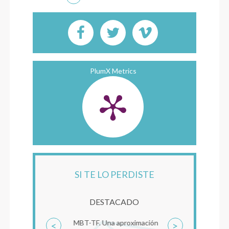
PlumX Metrics
SI TE LO PERDISTE
DESTACADO
MBT-TF. Una aproximación
<
>