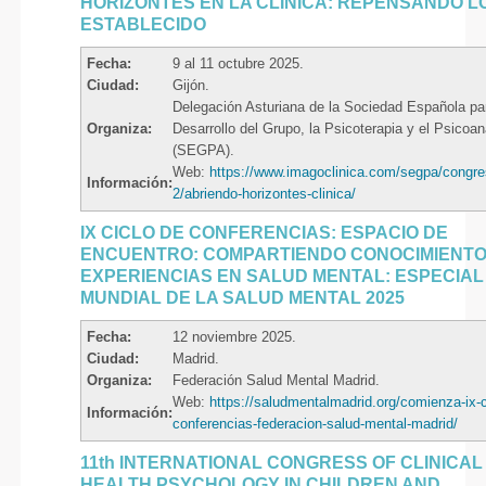
HORIZONTES EN LA CLÍNICA: REPENSANDO L
ESTABLECIDO
Fecha:
9 al 11 octubre 2025.
Ciudad:
Gijón.
Delegación Asturiana de la Sociedad Española pa
Organiza:
Desarrollo del Grupo, la Psicoterapia y el Psicoan
(SEGPA).
Web:
https://www.imagoclinica.com/segpa/congre
Información:
2/abriendo-horizontes-clinica/
IX CICLO DE CONFERENCIAS: ESPACIO DE
ENCUENTRO: COMPARTIENDO CONOCIMIENTO
EXPERIENCIAS EN SALUD MENTAL: ESPECIAL
MUNDIAL DE LA SALUD MENTAL 2025
Fecha:
12 noviembre 2025.
Ciudad:
Madrid.
Organiza:
Federación Salud Mental Madrid.
Web:
https://saludmentalmadrid.org/comienza-ix-c
Información:
conferencias-federacion-salud-mental-madrid/
11th INTERNATIONAL CONGRESS OF CLINICAL
HEALTH PSYCHOLOGY IN CHILDREN AND