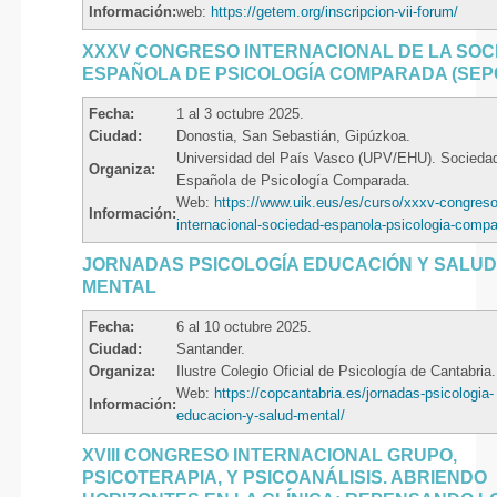
Información:
web:
https://getem.org/inscripcion-vii-forum/
XXXV CONGRESO INTERNACIONAL DE LA SOC
ESPAÑOLA DE PSICOLOGÍA COMPARADA (SEP
Fecha:
1 al 3 octubre 2025.
Ciudad:
Donostia, San Sebastián, Gipúzkoa.
Universidad del País Vasco (UPV/EHU). Socieda
Organiza:
Española de Psicología Comparada.
Web:
https://www.uik.eus/es/curso/xxxv-congreso
Información:
internacional-sociedad-espanola-psicologia-comp
JORNADAS PSICOLOGÍA EDUCACIÓN Y SALU
MENTAL
Fecha:
6 al 10 octubre 2025.
Ciudad:
Santander.
Organiza:
Ilustre Colegio Oficial de Psicología de Cantabria.
Web:
https://copcantabria.es/jornadas-psicologia-
Información:
educacion-y-salud-mental/
XVIII CONGRESO INTERNACIONAL GRUPO,
PSICOTERAPIA, Y PSICOANÁLISIS. ABRIENDO