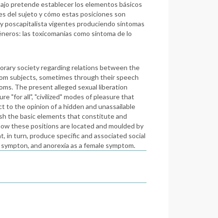
abajo pretende establecer los elementos básicos
es del sujeto y cómo estas posiciones son
a y poscapitalista vigentes produciendo síntomas
géneros: las toxicomanías como síntoma de lo
orary society regarding relations between the
 from subjects, sometimes through their speech
toms. The present alleged sexual liberation
 "for all", "civilized" modes of pleasure that
t to the opinion of a hidden and unassailable
ish the basic elements that constitute and
 how these positions are located and moulded by
, in turn, produce specific and associated social
 sympton, and anorexia as a female symptom.