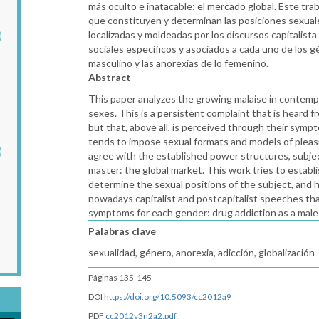
más oculto e inatacable: el mercado global. Este tr
que constituyen y determinan las posiciones sexual
localizadas y moldeadas por los discursos capitalist
sociales específicos y asociados a cada uno de los 
masculino y las anorexias de lo femenino.
Abstract
This paper analyzes the growing malaise in contemp
sexes. This is a persistent complaint that is heard
but that, above all, is perceived through their symp
tends to impose sexual formats and models of pleasure
agree with the established power structures, subjec
master: the global market. This work tries to establ
determine the sexual positions of the subject, and
nowadays capitalist and postcapitalist speeches that
symptoms for each gender: drug addiction as a male
Palabras clave
sexualidad, género, anorexia, adicción, globalización
Páginas 135-145
DOI
https://doi.org/10.5093/cc2012a9
PDF
cc2012v3n2a2.pdf