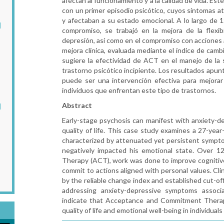
afectan al funcionamiento y a la calidad de vida. Es
con un primer episodio psicótico, cuyos síntomas 
y afectaban a su estado emocional. A lo largo de 1
compromiso, se trabajó en la mejora de la flexibi
depresión, así como en el compromiso con acciones 
mejora clínica, evaluada mediante el índice de camb
sugiere la efectividad de ACT en el manejo de la 
trastorno psicótico incipiente. Los resultados apu
puede ser una intervención efectiva para mejorar 
individuos que enfrentan este tipo de trastornos.
Abstract
Early-stage psychosis can manifest with anxiety-d
quality of life. This case study examines a 27-year
characterized by attenuated yet persistent sympt
negatively impacted his emotional state. Over 
Therapy (ACT), work was done to improve cognitive 
commit to actions aligned with personal values. C
by the reliable change index and established cut-of
addressing anxiety-depressive symptoms associa
indicate that Acceptance and Commitment Therapy
quality of life and emotional well-being in individual