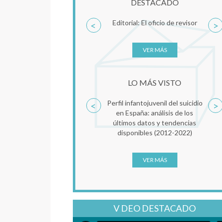
DESTACADO
MBT-TF. Una aproximación
<
>
clínica al Trauma Complejo en
Clave de Mentalización
VER MÁS
LO MÁS VISTO
Reconsolidación de la memoria
<
>
como factor común en
psicoterapia del trauma
VER MÁS
V DEO DESTACADO