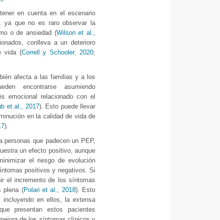
tener en cuenta en el escenario
, ya que no es raro observar la
imo o de ansiedad (
Wilson et al.,
onados, conlleva a un deterioro
 vida (
Correll y Schooler, 2020
;
bién afecta a las familias y a los
eden encontrarse asumiendo
rés emocional relacionado con el
b et al., 2017
). Esto puede llevar
sminución en la calidad de vida de
17
).
ara personas que padecen un PEP,
estra un efecto positivo, aunque
minimizar el riesgo de evolución
síntomas positivos y negativos. Si
enir el incremento de los síntomas
s plena (
Polari et al., 2018
). Esto
, incluyendo en ellos, la extensa
 que presentan estos pacientes
 mejora de los síntomas clínicos y