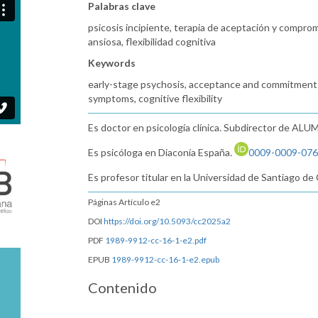
Palabras clave
psicosis incipiente, terapia de aceptación y compro
ansiosa, flexibilidad cognitiva
Keywords
early-stage psychosis, acceptance and commitment
symptoms, cognitive flexibility
Es doctor en psicología clínica. Subdirector de AL
Es psicóloga en Diaconía España.
0009-0009-076
Es profesor titular en la Universidad de Santiago d
Páginas Artículo e2
DOI
https://doi.org/10.5093/cc2025a2
PDF
1989-9912-cc-16-1-e2.pdf
EPUB
1989-9912-cc-16-1-e2.epub
Contenido