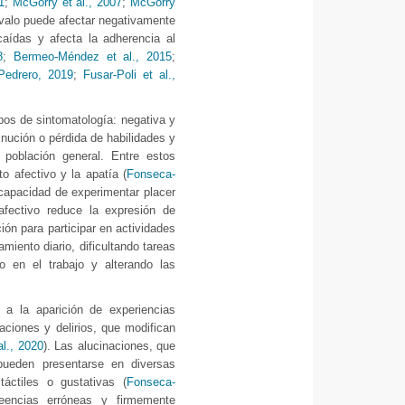
1
;
McGorry et al., 2007
;
McGorry
rvalo puede afectar negativamente
caídas y afecta la adherencia al
8
;
Bermeo-Méndez et al., 2015
;
Pedrero, 2019
;
Fusar-Poli et al.,
pos de sintomatología: negativa y
inución o pérdida de habilidades y
población general. Entre estos
o afectivo y la apatía (
Fonseca-
ncapacidad de experimentar placer
afectivo reduce la expresión de
ión para participar en actividades
miento diario, dificultando tareas
 en el trabajo y alterando las
e a la aparición de experiencias
aciones y delirios, que modifican
al., 2020
). Las alucinaciones, que
pueden presentarse en diversas
 táctiles o gustativas (
Fonseca-
reencias erróneas y firmemente