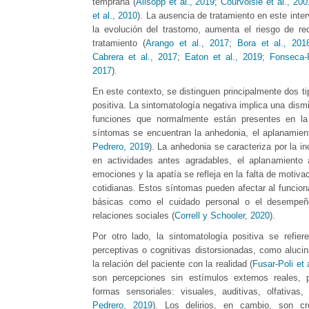
temprana (
Allsopp et al., 2019
;
Courvoisie et al., 200
et al., 2010
). La ausencia de tratamiento en este inte
la evolución del trastorno, aumenta el riesgo de re
tratamiento (
Arango et al., 2017
;
Bora et al., 201
Cabrera et al., 2017
;
Eaton et al., 2019
;
Fonseca-
2017
).
En este contexto, se distinguen principalmente dos ti
positiva. La sintomatología negativa implica una dism
funciones que normalmente están presentes en la 
síntomas se encuentran la anhedonia, el aplanamient
Pedrero, 2019
). La anhedonia se caracteriza por la i
en actividades antes agradables, el aplanamiento 
emociones y la apatía se refleja en la falta de motivac
cotidianas. Estos síntomas pueden afectar al funciona
básicas como el cuidado personal o el desempeño
relaciones sociales (
Correll y Schooler, 2020
).
Por otro lado, la sintomatología positiva se refier
perceptivas o cognitivas distorsionadas, como alucin
la relación del paciente con la realidad (
Fusar-Poli et 
son percepciones sin estímulos externos reales, 
formas sensoriales: visuales, auditivas, olfativas,
Pedrero, 2019
). Los delirios, en cambio, son c