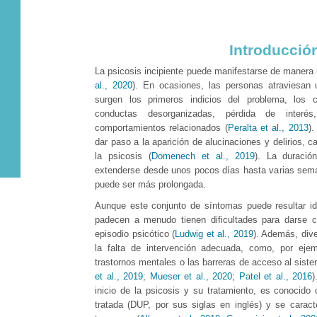
Introducció
La psicosis incipiente puede manifestarse de manera r
al., 2020
). En ocasiones, las personas atraviesan
surgen los primeros indicios del problema, los
conductas desorganizadas, pérdida de interés
comportamientos relacionados (
Peralta et al., 2013
).
dar paso a la aparición de alucinaciones y delirios, ca
la psicosis (
Domenech et al., 2019
). La duració
extenderse desde unos pocos días hasta varias sema
puede ser más prolongada.
Aunque este conjunto de síntomas puede resultar ide
padecen a menudo tienen dificultades para darse 
episodio psicótico (
Ludwig et al., 2019
). Además, dive
la falta de intervención adecuada, como, por eje
trastornos mentales o las barreras de acceso al siste
et al., 2019
;
Mueser et al., 2020
;
Patel et al., 2016
)
inicio de la psicosis y su tratamiento, es conocido
tratada (DUP, por sus siglas en inglés) y se caracte