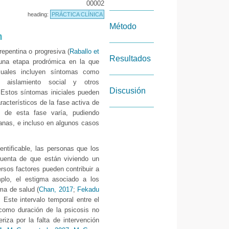
00002
heading:
PRÁCTICA CLÍNICA
Método
n
epentina o progresiva (
Raballo et
Resultados
 una etapa prodrómica en la que
 cuales incluyen síntomas como
, aislamiento social y otros
Discusión
 Estos síntomas iniciales pueden
racterísticos de la fase activa de
n de esta fase varía, pudiendo
nas, e incluso en algunos casos
ntificable, las personas que los
cuenta de que están viviendo un
rsos factores pueden contribuir a
mplo, el estigma asociado a los
ma de salud (
Chan, 2017
;
Fekadu
. Este intervalo temporal entre el
 como duración de la psicosis no
riza por la falta de intervención