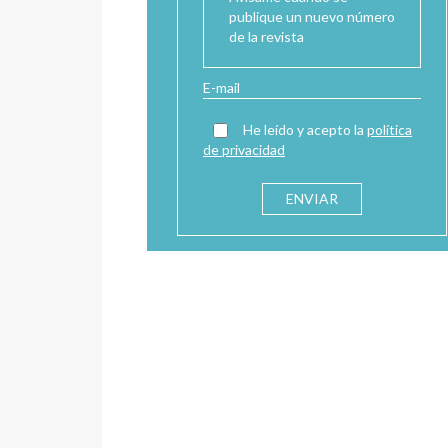
Avísame cuando se
publique un nuevo número
de la revista
He leído y acepto la
política
de privacidad