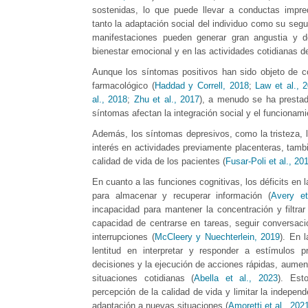
sostenidas, lo que puede llevar a conductas impred
tanto la adaptación social del individuo como su segu
manifestaciones pueden generar gran angustia y d
bienestar emocional y en las actividades cotidianas de
Aunque los síntomas positivos han sido objeto de co
farmacológico (
Haddad y Correll, 2018
;
Law et al., 
al., 2018
;
Zhu et al., 2017
), a menudo se ha presta
síntomas afectan la integración social y el funcionami
Además, los síntomas depresivos, como la tristeza, la
interés en actividades previamente placenteras, tambi
calidad de vida de los pacientes (
Fusar-Poli et al., 20
En cuanto a las funciones cognitivas, los déficits en
para almacenar y recuperar información (
Avery et
incapacidad para mantener la concentración y filtrar 
capacidad de centrarse en tareas, seguir conversaci
interrupciones (
McCleery y Nuechterlein, 2019
). En 
lentitud en interpretar y responder a estímulos 
decisiones y la ejecución de acciones rápidas, aument
situaciones cotidianas (
Abella et al., 2023
). Esto
percepción de la calidad de vida y limitar la indepen
adaptación a nuevas situaciones (
Amoretti et al., 202