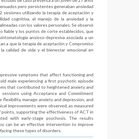
te estudio de caso presenta a un joven de 27 años
atenuados pero persistentes generaban ansiedad
2 sesiones utilizando la terapia de aceptación y
lidad cognitiva, el manejo de la ansiedad y la
alineadas con los valores personales. Se observó
io fiable y los puntos de corte establecidos, que
sintomatología ansioso-depresiva asociada a un
ntan a que la terapia de aceptación y Compromiso
la calidad de vida y el bienestar emocional en
epressive symptoms that affect functioning and
-old male experiencing a first psychotic episode
oms that contributed to heightened anxiety and
12 sessions using Acceptance and Commitment
flexibility, manage anxiety and depression, and
linical improvements were observed, as measured
f points, supporting the effectiveness of ACT in
ted with early-stage psychosis. The results
 can be an effective intervention to improve
s facing these types of disorders.