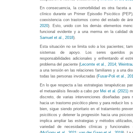
En consecuencia, la comorbilidad es otra faceta a 
clínico durante un Primer Episodio Psicótico (PEP)
coexistencia con trastornos como del estado de án
2020
). Esto, unido con los demás elementos menci
funcional evidente y a una merma en la calidad de
Samuel et al., 2018
).
Esta situación no se limita solo a los pacientes; tam
sistemas de apoyo. Los seres queridos pu
responsabilidades adicionales y enfrentando el est
problema del paciente (
Lecomte et al., 2014
;
Weintrau
a una tensión en las relaciones familiares y a una di
todas las personas involucradas (
Fusar-Poli et al., 20
En lo que respecta a las estrategias terapéuticas p
el metaanálisis llevado a cabo por
Mei et al. (2021)
mu
discreto, de varias intervenciones diseñadas para 
hacia un trastorno psicótico pleno y para reducir los 
bien, sigue siendo prioritario en el tratamiento prev
psicóticos y detener la progresión hacia una psicosi
implica ampliar las estrategias y métodos utilizados
variedad de necesidades clínicas y funcionales
(
McGorry et al., 2021
;
van der Gaag et al., 2019
). La