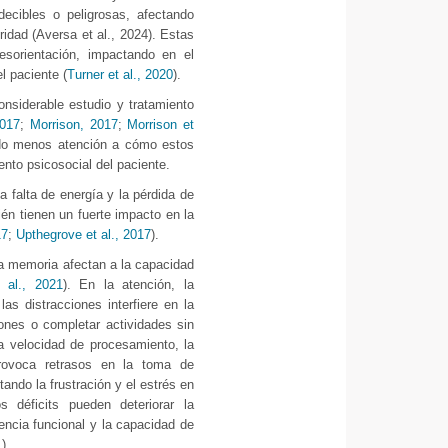
ecibles o peligrosas, afectando
ridad (Aversa et al., 2024). Estas
esorientación, impactando en el
l paciente (
Turner et al., 2020
).
nsiderable estudio y tratamiento
2017
;
Morrison, 2017
;
Morrison et
do menos atención a cómo estos
ento psicosocial del paciente.
 falta de energía y la pérdida de
én tienen un fuerte impacto en la
17
;
Upthegrove et al., 2017
).
 la memoria afectan a la capacidad
 al., 2021
). En la atención, la
las distracciones interfiere en la
ones o completar actividades sin
la velocidad de procesamiento, la
provoca retrasos en la toma de
ando la frustración y el estrés en
s déficits pueden deteriorar la
dencia funcional y la capacidad de
1
).