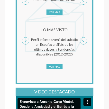
<
>
clínica al Trauma Compl
Clave de Mentalizac
VER MÁS
VER MÁS
LO MÁS VISTO
Perfil infantojuvenil del suicidio
Reconsolidación de la 
<
>
en España: análisis de los
como factor común
últimos datos y tendencias
psicoterapia del tr
disponibles (2012-2022)
VER MÁS
VER MÁS
V DEO DESTACADO