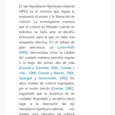
El eje Hipotálamo-Hipofisario-Adrenal
(HPA) es el sistema que regula la
respuesta al estrés y la liberación de
cortisol. La investigación muestra
que el cortisol es liberado cuando un
individuo se halla ante un desafío
estresante para el que no halla una
respuesta efectiva. En un trabajo de
gran relevancia, ya
Lyons-Ruth
(2006)
demostraba cómo la calidad
del cuidado materno permitía regular
a lo largo del primer año de vida
(
Gunnar y Donzella, 2002
;
Gunnar y
cols., 1989
;
Gunnar y Nelson, 1994
;
Spangler y Grossmann, 1993
) los
altos niveles de cortisol segregados
por el recién nacido (
Gunnar, 1992
),
sugiriendo que la ausencia de un
cuidador disponible y receptivo daría
lugar a la afectación del eje
hipotálamo-hipofisario-adrenal, con
niveles muy elevados de cortisol