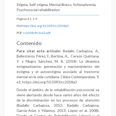
Stigma, Self-stigma, Mental illness, Schizophrenia,
Psychosocial rehabilitation
Páginas E1, 1-9
DOI
https://doi.org/10.5093/cc2018a3
PDF
cc2018v9n1a12.pdf
Contenido
Para citar este artículo:
Badallo Carbajosa, A.,
Ballesteros Pérez, F., Bertina, A., Cerezo Quintana,
Y. y Magro Sánchez, M. B. (2018). La dinámica
estigmatizante: generación y mantenimiento del
estigma y el autoestigma asociado al trastorno
mental en la vida cotidiana.
Clínica Contemporánea, 9
,
e1. https://doi.org/10.5093/cc2018a3
Desde el ámbito de la rehabilitación psicosocial se
viene alertando desde hace varios años del efecto
de la discriminación en los procesos de atención
(Badallo Carbajosa, 2012; Badallo Carbajosa,
García-Arias y Yélamos, 2013; López et al. 2008).
Desde el Centro de Rehabilitación Laboral y el