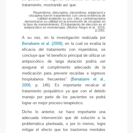
tratamiento, mostrando así que:
Risperidona, olanzapina, ziprasidona, aripiprazol y
clozapina fueron tratamientos con cierta evidencia de
calidad avalando su uso. Litio y carbamazepina
demostraron su utilidad en la prevención de recaídas en
la fase de mantenimiento. El tratamiento de elección es el
antipsicótico en monoterapia. (Muñoz-Negro et al., 2019,
p.200).
A su vez, en la investigación realizada por
Benabarre et al. (2009)
, en la cual se evalúa la
eficacia del tratamiento con risperidona, se
concluye que “el beneficio principal de utilizar un
antipsicótico de larga duración podría ser
asegurar el cumplimiento adecuado de la
medicación para prevenir recaídas e ingresos
hospitalarios frecuentes” (
Benabarre et al.,
2009
, p. 146). Es importante recalcar el
tratamiento psiquiátrico ya que con el debido
manejo por parte de los pacientes se podrá
lograr un mejor proceso terapéutico.
Dicho lo anterior, se hace importante una
adecuada intervención que dé solución a la
problemática planteada, o por lo menos, logre
mitigar el efecto que los trastornos mentales