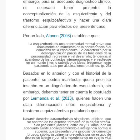
embargo, para un adecuado diagnóstico clínico,
es necesario tener presente la
conceptualización de la esquizofrenia y del
trastorno esquizoafectivo y hacer una clara
diferenciación para efectos del presente caso.
Por un lado,
Alanen (2003)
establece que:
La esquizofrenia es una enfermedad mental grave que
usualmente se manifiesta en la adolescencia o al
comienzo de la edad adulta. Se caracteriza por la
desorganización parcial de las funciones de la
personalidad, regresión en el desarrollo, tendencia al
abandono de los contactos interpersonales y el repliegue
en un mundo interno subjetivo de ideas, frecuentemente
caracterizadas por alucinaciones o delirios. (p. 23)
Basados en lo anterior, y con el historial de la
paciente, se podría manifestar que a priori se
inscribe en un diagnóstico de esquizofrenia, sin
embargo, debemos tener en cuenta lo postulado
por
Lermanda et al. (2013)
, quienes hacen una
clara diferenciación entre esquizofrenia y
trastorno esquizoafectivo postulando que:
Kasanin describe características singulares, atípicas, que
se apartan de los criterios formales de la esquizofrenia.
Son pacientes jóvenes, entre 20 y 30 años, con un
adecuado ajuste social premórbido e inteligencia normal o
superior, que presentan una psicosis de comienzo
brusco, súbito, usualmente precedida por un estado de
depresión latente y con el antecedente de un evento vital