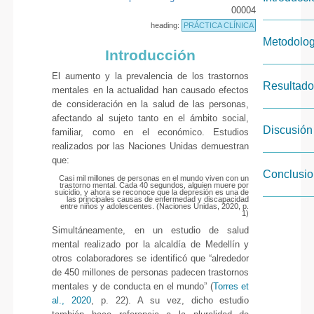
00004
heading:
PRÁCTICA CLÍNICA
Metodolog
Introducción
El aumento y la prevalencia de los trastornos
Resultad
mentales en la actualidad han causado efectos
de consideración en la salud de las personas,
afectando al sujeto tanto en el ámbito social,
Discusión
familiar, como en el económico. Estudios
realizados por las Naciones Unidas demuestran
que:
Conclusi
Casi mil millones de personas en el mundo viven con un
trastorno mental. Cada 40 segundos, alguien muere por
suicidio, y ahora se reconoce que la depresión es una de
las principales causas de enfermedad y discapacidad
entre niños y adolescentes. (Naciones Unidas, 2020, p.
1)
Simultáneamente, en un estudio de salud
mental realizado por la alcaldía de Medellín y
otros colaboradores se identificó que “alrededor
de 450 millones de personas padecen trastornos
mentales y de conducta en el mundo” (
Torres et
al., 2020
, p. 22). A su vez, dicho estudio