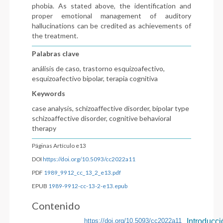
phobia. As stated above, the identification and
proper emotional management of auditory
hallucinations can be credited as achievements of
the treatment.
Palabras clave
análisis de caso, trastorno esquizoafectivo,
esquizoafectivo bipolar, terapia cognitiva
Keywords
case analysis, schizoaffective disorder, bipolar type
schizoaffective disorder, cognitive behavioral
therapy
Páginas Artículo e13
DOI
https://doi.org/10.5093/cc2022a11
PDF
1989_9912_cc_13_2_e13.pdf
EPUB
1989-9912-cc-13-2-e13.epub
Contenido
https://doi.org/10.5093/cc2022a11
Introducci