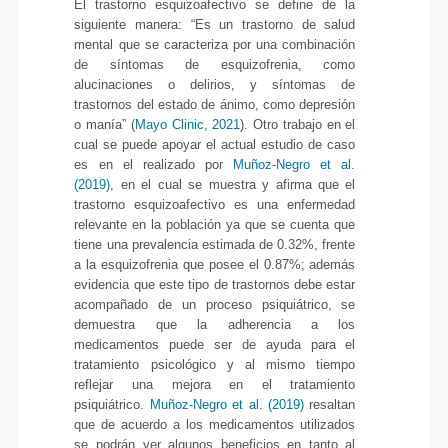
El trastorno esquizoafectivo se define de la
siguiente manera: “Es un trastorno de salud
mental que se caracteriza por una combinación
de síntomas de esquizofrenia, como
alucinaciones o delirios, y síntomas de
trastornos del estado de ánimo, como depresión
o manía” (
Mayo Clinic, 2021
). Otro trabajo en el
cual se puede apoyar el actual estudio de caso
es en el realizado por
Muñoz-Negro et al.
(2019)
, en el cual se muestra y afirma que el
trastorno esquizoafectivo es una enfermedad
relevante en la población ya que se cuenta que
tiene una prevalencia estimada de 0.32%, frente
a la esquizofrenia que posee el 0.87%; además
evidencia que este tipo de trastornos debe estar
acompañado de un proceso psiquiátrico, se
demuestra que la adherencia a los
medicamentos puede ser de ayuda para el
tratamiento psicológico y al mismo tiempo
reflejar una mejora en el tratamiento
psiquiátrico.
Muñoz-Negro et al. (2019)
resaltan
que de acuerdo a los medicamentos utilizados
se podrán ver algunos beneficios en tanto al