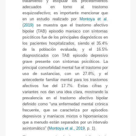
tratamiento y estipular los procedimientos
adecuados en torno al trastorno
esquizoafectivo; es importante mencionar que
en un estudio realizado por
Montoya et al.
(2019)
se muestra que el trastorno afectivo
bipolar (TAB) episodio maniaco con síntomas
psicóticos fue de los principales diagnósticos en
los pacientes hospitalizados, siendo el 35.4%
de la población evaluada, y el 16.5%
diagnosticados con TAB episodio depresivo
grave presente con síntomas psicóticos. La
principal comorbilidad mental fue el trastorno por
uso de sustancias, con un 27.8%, y el
antecedente familiar mental para los trastornos
afectivos fue del 17.7%. Estas cifras y
variantes nos dan una idea clara, mostrando la
prevalencia en el trastorno afectivo bipolar
definido como “una enfermedad mental crónica
frecuente, que se caracteriza por episodios
depresivos y maníacos mixtos o hipomaníacos
que a menudo están separados por un intervalo
asintomático” (
Montoya et al., 2019
, p. 1).