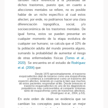
también hace referencia a la pluralidad de
dichos trastornos, puesto que, en cuanto a
afecciones mentales se refiere, no es posible
hablar de un nicho específico al cual estos
afecten; por ende, no podríamos hacer una clara
diferenciación topográfica, social, y/o
socioeconómica de los trastornos mentales. De
igual forma, estos se pueden presentar en
cualquier momento de la etapa evolutiva de
cualquier ser humano; se calcula que el 10% de
la población adulta del mundo presenta alguno,
sumando la probabilidad de aumentar el riesgo
de otras enfermedades físicas (
Torres et al.,
2020
). Se encuentra en el estudio de
Rodríguez
et al. (2004)
que:
Desde 1970 aproximadamente, el trastorno
esquizoafectivo dejó de tomarse como una esquizofrenia
y comienza a considerarse como un trastorno del
espectro afectivo, teniendo en cuenta lo bien que muchos
de estos pacientes respondían al litio. Desde entonces el
trastorno esquizoafectivo es uno de los diagnósticos
psiquiátricos más controvertidos al compartir síntomas
tanto de esquizofrenia como de trastornos afectivos.
(Rodríguez et al., 2004, p.53).
En este orden de ideas se evidencia que se
cambian los conceptos para buscar un mejor