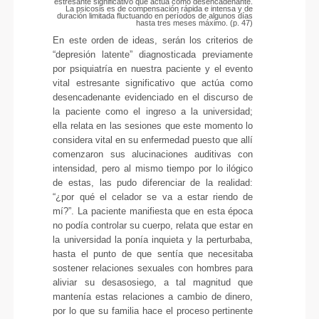
estresante significativo que actúa como desencadenante.
La psicosis es de compensación rápida e intensa y de
duración limitada fluctuando en períodos de algunos días
hasta tres meses máximo. (p. 47)
En este orden de ideas, serán los criterios de
“depresión latente” diagnosticada previamente
por psiquiatría en nuestra paciente y el evento
vital estresante significativo que actúa como
desencadenante evidenciado en el discurso de
la paciente como el ingreso a la universidad;
ella relata en las sesiones que este momento lo
considera vital en su enfermedad puesto que allí
comenzaron sus alucinaciones auditivas con
intensidad, pero al mismo tiempo por lo ilógico
de estas, las pudo diferenciar de la realidad:
“¿por qué el celador se va a estar riendo de
mí?”. La paciente manifiesta que en esta época
no podía controlar su cuerpo, relata que estar en
la universidad la ponía inquieta y la perturbaba,
hasta el punto de que sentía que necesitaba
sostener relaciones sexuales con hombres para
aliviar su desasosiego, a tal magnitud que
mantenía estas relaciones a cambio de dinero,
por lo que su familia hace el proceso pertinente