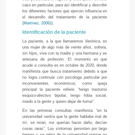
caso en particular, para así identificar y describir
los diferentes factores que ejercen influencia en
el desarrollo del tratamiento de la paciente
(
Martínez, 2006
)
1
.
Identificación de la paciente
La paciente, a la que llamaremos Verónica, es
una mujer de algo más de veinte años, soltera,
sin hijos, vive con la madre y una hermana y es
artesana de profesión. El momento en que
acude a consulta es en octubre de 2020, donde
manifiesta que busca tratamiento debido a que
no logra continuar con psicóloga particular por
inconvenientes económicos; como queja
principal la paciente refiere: “tengo trastorno
esquizo-afectivo bipolar, tengo fobia social,
miedo a la gente y quiero dejar de fumar”.
En las primeras consultas manifiesta: “en la
universidad sentía que la gente hablaba mal de
mí, se reían, me querían hacer daño, decían
cosas raras”. Los síntomas persisten por largo
tiempo y se retira de la universidad porque no