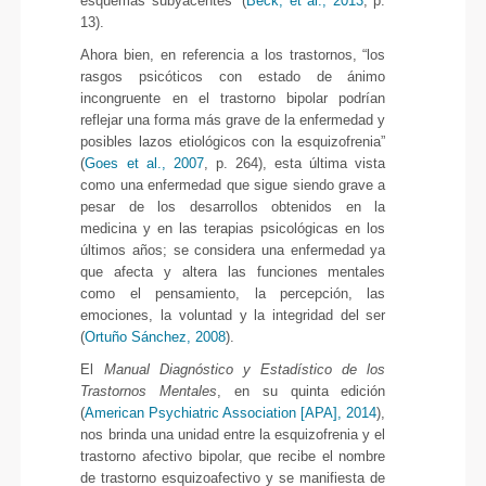
esquemas subyacentes” (
Beck, et al., 2013
, p.
13).
Ahora bien, en referencia a los trastornos, “los
rasgos psicóticos con estado de ánimo
incongruente en el trastorno bipolar podrían
reflejar una forma más grave de la enfermedad y
posibles lazos etiológicos con la esquizofrenia”
(
Goes et al., 2007
, p. 264), esta última vista
como una enfermedad que sigue siendo grave a
pesar de los desarrollos obtenidos en la
medicina y en las terapias psicológicas en los
últimos años; se considera una enfermedad ya
que afecta y altera las funciones mentales
como el pensamiento, la percepción, las
emociones, la voluntad y la integridad del ser
(
Ortuño Sánchez, 2008
).
El
Manual Diagnóstico y Estadístico de los
Trastornos Mentales
, en su quinta edición
(
American Psychiatric Association [APA], 2014
),
nos brinda una unidad entre la esquizofrenia y el
trastorno afectivo bipolar, que recibe el nombre
de trastorno esquizoafectivo y se manifiesta de