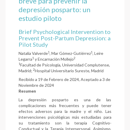
breve para prevenir la
depresión posparto: un
estudio piloto
Brief Psychological Intervention to
Prevent Post-Partum Depression: a
Pilot Study
1
1
Natalia Valverde
, Mar Gómez-Gutiérrez
, Leire
1
2
Legarra
y Encarnación Mollejo
1
Facultad de Psicología, Universidad Complutense,
2
Madrid;
Hospital Universitario Sureste, Madrid
Recibido a 19 de Febrero de 2024, Aceptado a 3 de
Noviembre de 2024
Resumen
La depresión posparto es una de las
complicaciones más frecuentes y puede tener
efectos adversos para la madre y el niño. Las
intervenciones psicológicas más estudiadas para
su tratamiento son la terapia Cognitivo-
Conductual y la Terapia Interpersonal. Asimismo,