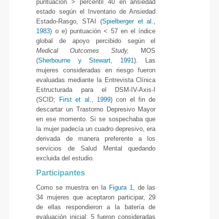
puntuación > percentil 40 en ansiedad
estado según el Inventario de Ansiedad
Estado-Rasgo, STAI (
Spielberger et al.,
1983
) o e) puntuación < 57 en el índice
global de apoyo percibido según el
Medical Outcomes Study,
MOS
(
Sherbourne y Stewart, 1991
). Las
mujeres consideradas en riesgo fueron
evaluadas mediante la Entrevista Clínica
Estructurada para el DSM-IV-Axis-I
(SCID;
First et al., 1999
) con el fin de
descartar un Trastorno Depresivo Mayor
en ese momento. Si se sospechaba que
la mujer padecía un cuadro depresivo, era
derivada de manera preferente a los
servicios de Salud Mental quedando
excluida del estudio.
Participantes
Como se muestra en la
Figura 1
, de las
34 mujeres que aceptaron participar, 29
de ellas respondieron a la batería de
evaluación inicial: 5 fueron consideradas