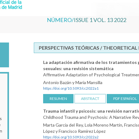
NÚMERO/
ISSUE 1 VOL. 13 2022
PERSPECTIVAS TEÓRICAS / THEORETICAL
La adaptación afirmativa de los tratamientos 
sexuales: una revisión sistemática
Affirmative Adaptation of Psychological Treatmen
Antonio Bazán y María Mansilla
https://doi.org/10.5093/cc2022a1
RESUMEN
ABSTRACT
PDF ESPAÑOL
Trauma infantil y psicosis: una revisión narrati
Childhood Trauma and Psychosis: A Narrative Re
s
e
Marta García del Rey, Lola Moreno Martín, Francis
an
López y Francisco Ramírez López
https://doi.org/10.5093/cc2022a2