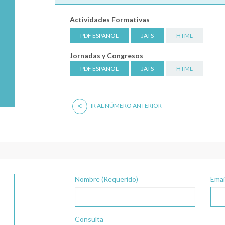
Actividades Formativas
PDF ESPAÑOL
JATS
HTML
Jornadas y Congresos
PDF ESPAÑOL
JATS
HTML
<
IR AL NÚMERO ANTERIOR
Nombre (Requerido)
Emai
Consulta