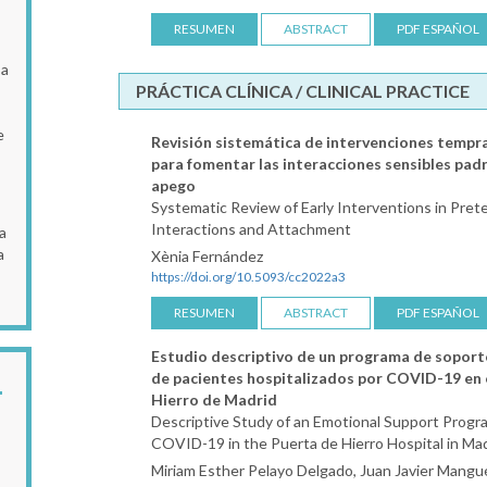
RESUMEN
ABSTRACT
PDF ESPAÑOL
 a
PRÁCTICA CLÍNICA / CLINICAL PRACTICE
e
Revisión sistemática de intervenciones temp
para fomentar las interacciones sensibles padr
apego
Systematic Review of Early Interventions in Pret
Interactions and Attachment
a
a
Xènia Fernández
https://doi.org/10.5093/cc2022a3
RESUMEN
ABSTRACT
PDF ESPAÑOL
Estudio descriptivo de un programa de soport
de pacientes hospitalizados por COVID-19 en 
Hierro de Madrid
Descriptive Study of an Emotional Support Progra
COVID-19 in the Puerta de Hierro Hospital in Ma
Miriam Esther Pelayo Delgado, Juan Javier Mangu