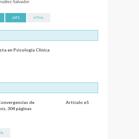
nzález-Salvador
JATS
HTML
sta en Psicología Clínica
 Convergencias de
Artículo e5
esis. 304 páginas
ML