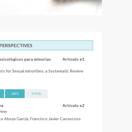
 PERSPECTIVES
psicológicos para minorías
Artículo e1
ts for Sexual minorities: a Systematic Review
JATS
HTML
va
Artículo e2
view
co Aboza García, Francisco Javier Carrascoso