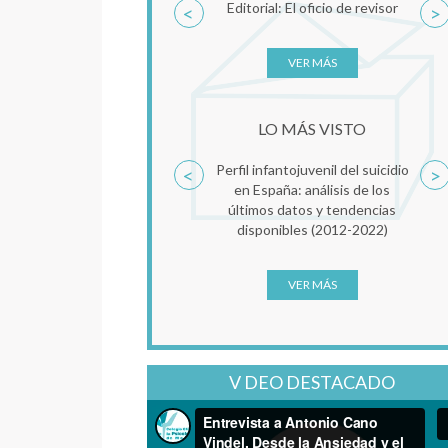
Editorial: El oficio de revisor
MBT-TF. U
<
>
clínica al 
Clave d
VER MÁS
LO MÁS VISTO
Perfil infantojuvenil del suicidio
Reconsolida
<
>
en España: análisis de los
como fa
últimos datos y tendencias
psicoter
disponibles (2012-2022)
VER MÁS
V DEO DESTACADO