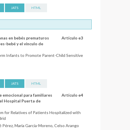
JATS
HTML
ranas en bebés prematuros
Artículo e3
es-bebé y el vínculo de
erm Infants to Promote Parent-Child Sensitive
JATS
HTML
e emocional para familiares
Artículo e4
el Hospital Puerta de
m for Relatives of Patients Hospitalized with
drid
é Pérez, María García-Moreno, Celso Arango