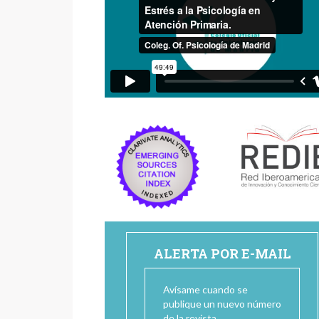
ALERTA POR E-MAIL
Avísame cuando se
publique un nuevo número
de la revista