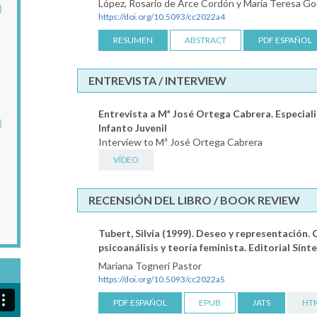
López, Rosario de Arce Cordón y María Teresa Go
na aproximación
https://doi.org/10.5093/cc2022a4
Trauma Complejo en
e Mentalización
RESUMEN
ABSTRACT
PDF ESPAÑOL
VER MÁS
ENTREVISTA / INTERVIEW
Entrevista a Mª José Ortega Cabrera. Especiali
ción de la memoria
Infanto Juvenil
ctor común en
Interview to Mª José Ortega Cabrera
apia del trauma
VÍDEO
VER MÁS
RECENSIÓN DEL LIBRO / BOOK REVIEW
Tubert, Silvia (1999). Deseo y representación.
psicoanálisis y teoría feminista. Editorial Sínt
Mariana Togneri Pastor
https://doi.org/10.5093/cc2022a5
PDF ESPAÑOL
EPUB
JATS
HT