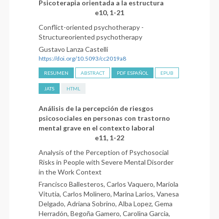
Psicoterapia orientada a la estructura
e10, 1-21
Conflict-oriented psychotherapy -
Structureoriented psychotherapy
Gustavo Lanza Castelli
https://doi.org/10.5093/cc2019a8
RESUMEN
ABSTRACT
PDF ESPAÑOL
EPUB
JATS
HTML
Análisis de la percepción de riesgos
psicosociales en personas con trastorno
mental grave en el contexto laboral
e11, 1-22
Analysis of the Perception of Psychosocial
Risks in People with Severe Mental Disorder
in the Work Context
Francisco Ballesteros, Carlos Vaquero, Mariola
Vitutia, Carlos Molinero, Marina Larios, Vanesa
Delgado, Adriana Sobrino, Alba Lopez, Gema
Herradón, Begoña Gamero, Carolina Garcia,