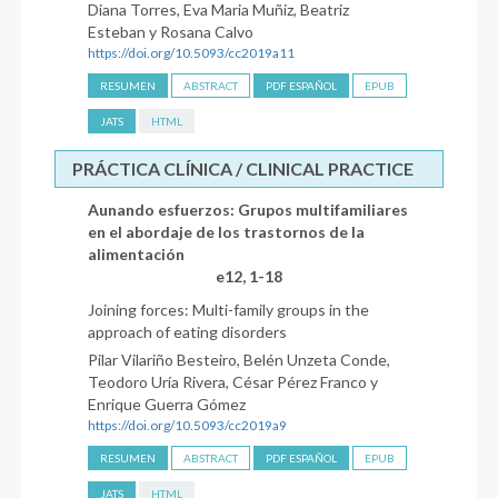
Diana Torres, Eva Maria Muñiz, Beatriz
Esteban y Rosana Calvo
https://doi.org/10.5093/cc2019a11
RESUMEN
ABSTRACT
PDF ESPAÑOL
EPUB
JATS
HTML
PRÁCTICA CLÍNICA / CLINICAL PRACTICE
Aunando esfuerzos: Grupos multifamiliares
en el abordaje de los trastornos de la
alimentación
e12, 1-18
Joining forces: Multi-family groups in the
approach of eating disorders
Pilar Vilariño Besteiro, Belén Unzeta Conde,
Teodoro Uría Rivera, César Pérez Franco y
Enrique Guerra Gómez
https://doi.org/10.5093/cc2019a9
RESUMEN
ABSTRACT
PDF ESPAÑOL
EPUB
JATS
HTML