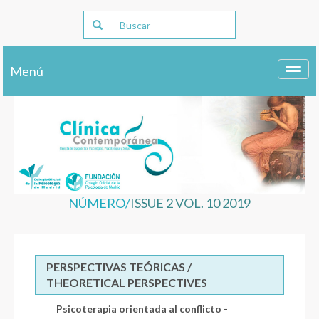
Menú
Toggl
navig
NÚMERO/
ISSUE 2 VOL. 10 2019
PERSPECTIVAS TEÓRICAS /
THEORETICAL PERSPECTIVES
Psicoterapia orientada al conflicto -