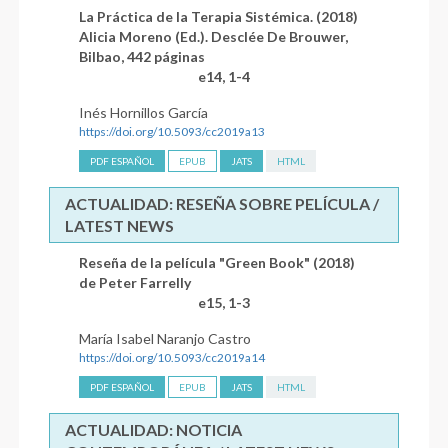
La Práctica de la Terapia Sistémica. (2018)
Alicia Moreno (Ed.). Desclée De Brouwer,
Bilbao, 442 páginas
e14, 1-4
Inés Hornillos García
https://doi.org/10.5093/cc2019a13
PDF ESPAÑOL
EPUB
JATS
HTML
ACTUALIDAD: RESEÑA SOBRE PELÍCULA /
LATEST NEWS
Reseña de la película "Green Book" (2018)
de Peter Farrelly
e15, 1-3
María Isabel Naranjo Castro
https://doi.org/10.5093/cc2019a14
PDF ESPAÑOL
EPUB
JATS
HTML
ACTUALIDAD: NOTICIA