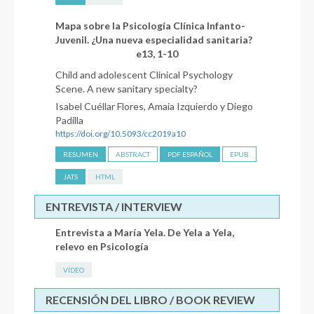
Mapa sobre la Psicología Clínica Infanto-
Juvenil. ¿Una nueva especialidad sanitaria?
e13, 1-10
Child and adolescent Clinical Psychology
Scene. A new sanitary specialty?
Isabel Cuéllar Flores, Amaia Izquierdo y Diego
Padilla
https://doi.org/10.5093/cc2019a10
RESUMEN
ABSTRACT
PDF ESPAÑOL
EPUB
JATS
HTML
ENTREVISTA / INTERVIEW
Entrevista a María Yela. De Yela a Yela,
relevo en Psicología
VÍDEO
RECENSIÓN DEL LIBRO / BOOK REVIEW