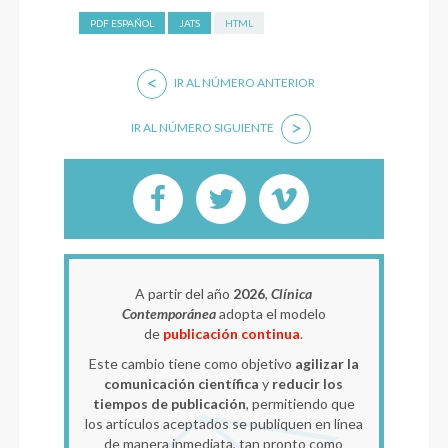
PDF ESPAÑOL
JATS
HTML
<
IR AL NÚMERO ANTERIOR
>
IR AL NÚMERO SIGUIENTE
A partir del año
2026
,
Clínica
Contemporánea
adopta el modelo
de
publicación continua
.
Este cambio tiene como objetivo
agilizar la
comunicación científica
y
reducir los
tiempos de publicación
, permitiendo que
los artículos aceptados se publiquen en línea
de manera inmediata, tan pronto como